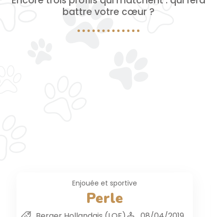
Encore trois profils qui matchent : qui fera
battre votre cœur ?
Vif
Falco
Type Husky
14/01/2021